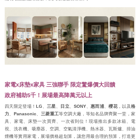
家電x床墊x家具 三強聯手 限定驚爆價大回饋
政府補助5千！展場最高降萬元以上
四天限定登場！
LG
、
三星
、
日立
、
SONY
、
惠而浦
、
櫻花
，以及
格
力
、
Panasonic
、
三菱重工
等空調大廠，等知名品牌齊聚一堂，家
具、家電、床墊一次買齊、一次省到位！現場推出多款冰箱、電
視、洗衣機、吸塵器、空調、空氣清淨機、熱水器、瓦斯爐、排油
煙機等實用家電，展場價格超划算，讓您用最合理的預算，打造更