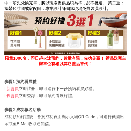
中一項先兌換完畢，將以現場提供品項為準，恕不挑選。 第二重：
攜帶尺寸圖或家配圖，專業設計師團隊現場免費裝潢設計。
限量1000名，即日起火速預約，數量有限，先搶先贏！ 禮品送完主
辦單位有權以其它禮品替代！
步驟1 預約看展禮
l
新會員
立即註冊，即可進行下一步預約看展好禮。
l
舊會員
立即登錄，即可預約看展好禮。
步驟2 成功報名活動
成功預約好禮後，會於成功頁面顯示入場QR Code，可進行截圖出
示或至E-Mail收取通知信。