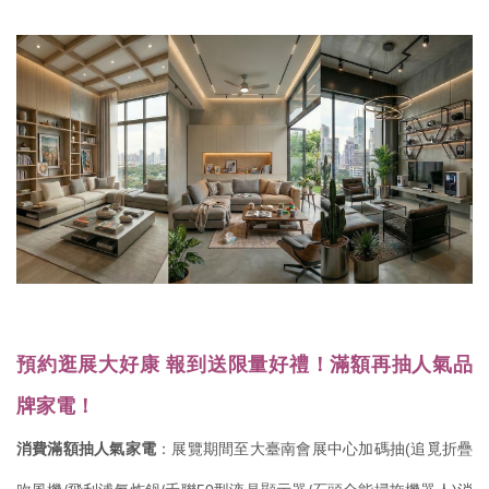
預約逛展大好康 報到送限量好禮！滿額再抽人氣品
牌家電！
消費滿額抽人氣家電
：展覽期間至大臺南會展中心加碼抽(追覓折疊