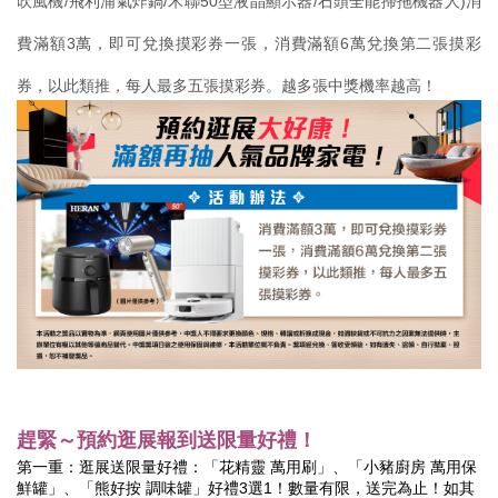
吹風機/飛利浦氣炸鍋/禾聯50型液晶顯示器/石頭全能掃拖機器人)消
費滿額3萬，即可兌換摸彩券一張，消費滿額6萬兌換第二張摸彩
券，以此類推，每人最多五張摸彩券。越多張中獎機率越高！
趕緊～預約逛展報到送限量好禮！
第一重：逛展送限量好禮：「花精靈 萬用刷」、「小豬廚房 萬用保
鮮罐」、「熊好按 調味罐」好禮3選1！數量有限，送完為止！如其