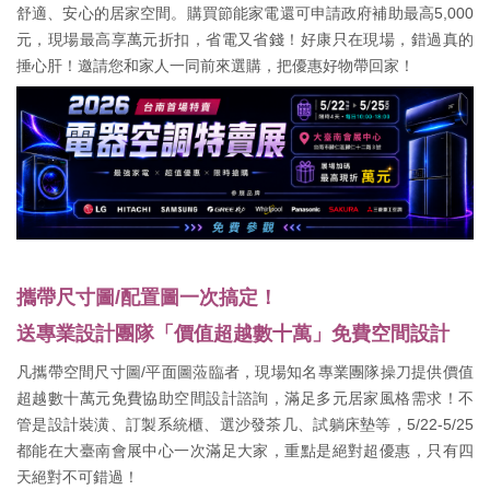
舒適、安心的居家空間。購買節能家電還可申請政府補助最高5,000
元，現場最高享萬元折扣，省電又省錢！好康只在現場，錯過真的
捶心肝！邀請您和家人一同前來選購，把優惠好物帶回家！
攜帶尺寸圖/配置圖一次搞定！
送專業設計團隊「價值超越數十萬」免費空間設計
凡攜帶空間尺寸圖/平面圖蒞臨者，現場知名專業團隊操刀提供價值
超越數十萬元免費協助空間設計諮詢，滿足多元居家風格需求！不
管是設計裝潢、訂製系統櫃、選沙發茶几、試躺床墊等，5/22-5/25
都能在大臺南會展中心一次滿足大家，重點是絕對超優惠，只有四
天絕對不可錯過！