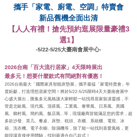
攜手「家電、廚電
、空調
」特賣會
新品舊機全面出清
【
人人有禮！
搶先預約逛展
限量
豪禮3
選1】
-
5/22-5/25
大臺南會展中心-
2026台南「百大流行居家」4天限時展出
最多元！想要什麼款式有問絕對有優惠！
2026台南最大「國際家具智能床墊展
」攜手最猛「
家電特賣會」年
度鉅獻，打造理想居家空間！
將於
5/22-5/25
限時4天大臺南會展中
心盛大展出，匯集多元風格讓大家輕鬆一站找尋居家裝潢靈感，不
管是北歐風、現代風、混搭風、工業風、奢華風、日系風、異國
風、鄉村風、簡約風、飯店風...等，現場廠商皆能滿足您的需求，超
多款沙發、茶几、餐桌、床墊、枕頭、衣櫃、系統櫃、電視、冰
箱、洗衣機、電子衣櫥、除濕機等，除了能一站找到喜愛風格，更
能現場直接使用體驗，找到最適合自己款式！