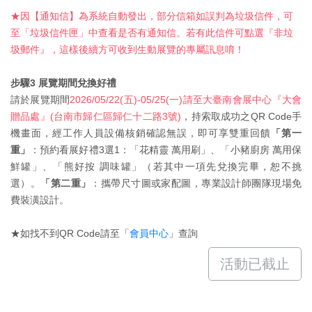
★因【通知信】為系統自動發出，部分信箱如誤判為垃圾信件，可
至「垃圾信件匣」中查看是否有通知信。若有此信件可點選『非垃
圾郵件』，這樣後續方可收到生動展覽的專屬訊息唷！
步驟3 展覽期間兌換好禮
請於展覽期間
2026/05/22(五)-05/25(一)請至
大臺南會展中心
『大會
贈品處
』(
台南市歸仁區歸仁十二路3號)
，持索取成功之QR Code手
機畫面，經工作人員設備核銷確認無誤，
即可享雙重回饋
「第一
重」
：預約看展好禮3選1：「花精靈 萬用刷」、「小豬廚房 萬用保
鮮罐」、「熊好按 調味罐」（若其中一項先兌換完畢，恕不挑
選）。
「第二重」
：攜帶尺寸圖或家配圖，專業設計師團隊現場免
費裝潢設計。
★如找不到QR Code請至「
會員中心
」查詢
活動已截止